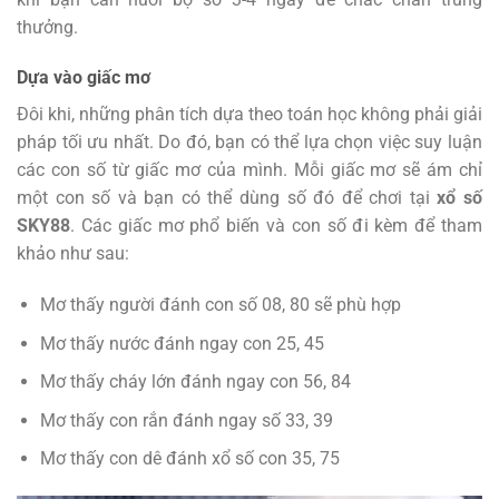
thưởng.
Dựa vào giấc mơ
Đôi khi, những phân tích dựa theo toán học không phải giải
pháp tối ưu nhất. Do đó, bạn có thể lựa chọn việc suy luận
các con số từ giấc mơ của mình. Mỗi giấc mơ sẽ ám chỉ
một con số và bạn có thể dùng số đó để chơi tại
xổ số
SKY88
. Các giấc mơ phổ biến và con số đi kèm để tham
khảo như sau:
Mơ thấy người đánh con số 08, 80 sẽ phù hợp
Mơ thấy nước đánh ngay con 25, 45
Mơ thấy cháy lớn đánh ngay con 56, 84
Mơ thấy con rắn đánh ngay số 33, 39
Mơ thấy con dê đánh xổ số con 35, 75