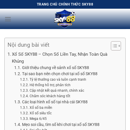
Bỏ
TRANG CHỦ CHÍNH THỨC SKY88
qua
nội
dung
Nội dung bài viết
Xổ Số SKY88 – Chọn Số Liền Tay, Nhận Toàn Quà
Khủng
Giới thiệu chung về sảnh xổ số SKY88
Tại sao bạn nên chọn chơi tại xổ số SKY88
Tỷ lệ thưởng cao và luôn cạnh tranh
Hệ thống hỗ trợ, phân tích
Cập nhật kết quả nhanh, chính xác
Chăm sóc khách hàng tốt
Các loại hình xổ số tại nhà cái SKY88
Xổ số ba miền
Xổ số siêu tốc
Mega 6/45
Mẹo soi cầu, tìm số khi chơi tại xổ số SKY88