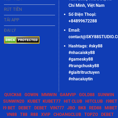
Chí Minh, Việt Nam
RÚT TIỀN
Số Điện Thoại:
TẢI APP
+84899672288
Email:
ĐẠI LÝ
contact@SKY88STUDIO.C
Hashtags: #sky88
#nhacaisky88
#gamesky88
#trangchusky88
#giaitritructuyen
#nhacaiuytin
QUICK68
GOWIN
MMWIN
GAMVIP
GOLD88
SUNWIN
SUNWIN20
KUBET
KUBET77
HIT CLUB
HITCLUB
I9BET
I9 BET
DEBET
DEBET
VIN777
JBO
BK8
RED88
MIBET
VN88
T88
R88
XVIP
CHOANGCLUB
TOPZO
DEBET