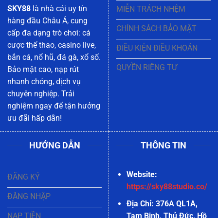
SKY88
là nhà cái uy tín
MIỄN TRÁCH NHỆM
hàng đầu Châu Á, cung
CHÍNH SÁCH BẢO MẬT
cấp đa dạng trò chơi: cá
cược thể thao, casino live,
ĐIỀU KIỆN ĐIỀU KHOẢN
bắn cá, nổ hũ, đá gà, xổ số.
QUYỀN RIÊNG TƯ
Bảo mật cao, nạp rút
nhanh chóng, dịch vụ
chuyên nghiệp. Trải
nghiệm ngay để tận hưởng
ưu đãi hấp dẫn!
HƯỚNG DẪN
THÔNG TIN
Website:
ĐĂNG KÝ
https://sky88studio.co/
ĐĂNG NHẬP
Địa Chỉ: 376A QL1A,
Tam Binh, Thủ Đức, Hồ
NẠP TIỀN