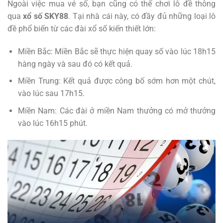
Ngoài việc mua vé số, bạn cũng có thể chơi lô đề thông
qua
xổ số SKY88
. Tại nhà cái này, có đầy đủ những loại lô
đề phổ biến từ các đài xổ số kiến thiết lớn:
Miền Bắc: Miền Bắc sẽ thực hiện quay số vào lúc 18h15
hàng ngày và sau đó có kết quả.
Miền Trung: Kết quả được công bố sớm hơn một chút,
vào lúc sau 17h15.
Miền Nam: Các đài ở miền Nam thưởng có mở thưởng
vào lúc 16h15 phút.