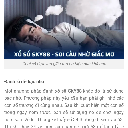
Chơi số dựa vào giấc mơ có hiệu quả khá cao
Đánh lô đề bạc nhớ
Một phương pháp đánh
xổ số SKY88
khác đó là sử dụng
bạc nhớ. Phương pháp này yêu cầu bạn phải ghi nhớ các
con số thường đi cùng nhau. Sau khi xuất hiện một con số
trong ngày hôm trước, bạn sẽ sử dụng nó để chơi ngày
hôm sau. Ví dụ: Thống kê thấy số 34 thường đi kèm với 53.
Thì khi thấy 34 về, hôm sau bạn sẽ chơi 53 để tăng tỷ lệ