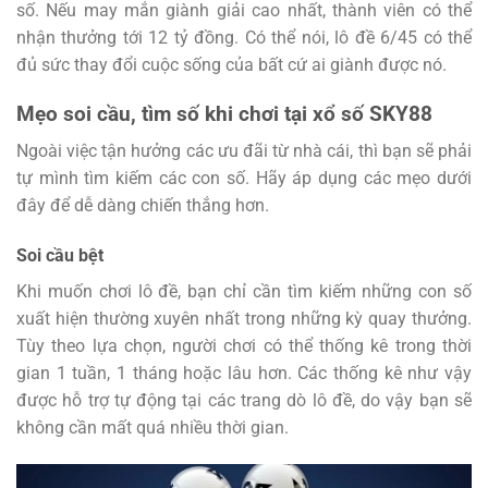
số. Nếu may mắn giành giải cao nhất, thành viên có thể
nhận thưởng tới 12 tỷ đồng. Có thể nói, lô đề 6/45 có thể
đủ sức thay đổi cuộc sống của bất cứ ai giành được nó.
Mẹo soi cầu, tìm số khi chơi tại xổ số SKY88
Ngoài việc tận hưởng các ưu đãi từ nhà cái, thì bạn sẽ phải
tự mình tìm kiếm các con số. Hãy áp dụng các mẹo dưới
đây để dễ dàng chiến thắng hơn.
Soi cầu bệt
Khi muốn chơi lô đề, bạn chỉ cần tìm kiếm những con số
xuất hiện thường xuyên nhất trong những kỳ quay thưởng.
Tùy theo lựa chọn, người chơi có thể thống kê trong thời
gian 1 tuần, 1 tháng hoặc lâu hơn. Các thống kê như vậy
được hỗ trợ tự động tại các trang dò lô đề, do vậy bạn sẽ
không cần mất quá nhiều thời gian.